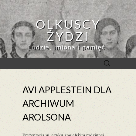
OLKUSCY
ŻYDZI
Ludzie, imiona i pamięć.
Szukaj:
AVI APPLESTEIN DLA
ARCHIWUM
AROLSONA
Prezentacja w języku angielskim rodzinnej