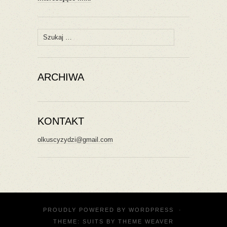
Szukaj:
ARCHIWA
KONTAKT
olkuscyzydzi@gmail.com
PROUDLY POWERED BY
WORDPRESS
·
THEME: SUITS BY
THEME WEAVER