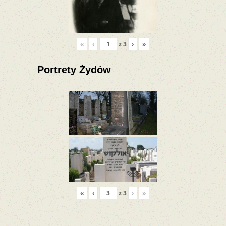
«
‹
z
3
›
»
Portrety Żydów
«
‹
z
3
›
»