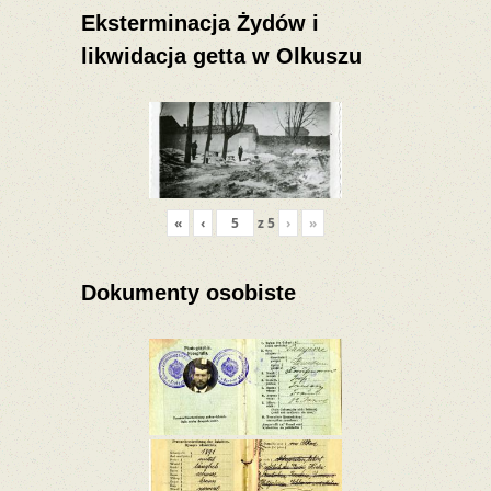
Eksterminacja Żydów i
likwidacja getta w Olkuszu
«
‹
z
5
›
»
Dokumenty osobiste