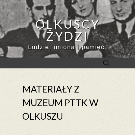
OLKUSCY
ŻYDZI
Ludzie, imiona i pamięć.
Szukaj:
MATERIAŁY Z
MUZEUM PTTK W
OLKUSZU